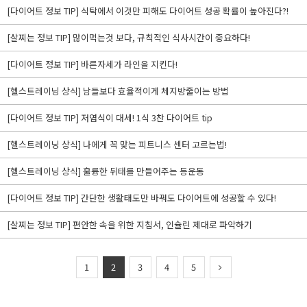
[다이어트 정보 TIP] 식탁에서 이것만 피해도 다이어트 성공 확률이 높아진다?!
[살찌는 정보 TIP] 많이먹는것 보다, 규칙적인 식사시간이 중요하다!
[다이어트 정보 TIP] 바른자세가 라인을 지킨다!
[헬스트레이닝 상식] 남들보다 효율적이게 체지방줄이는 방법
[다이어트 정보 TIP] 저염식이 대세! 1식 3찬 다이어트 tip
[헬스트레이닝 상식] 나에게 꼭 맞는 피트니스 센터 고르는법!
[헬스트레이닝 상식] 훌륭한 뒤태를 만들어주는 등운동
[다이어트 정보 TIP] 간단한 생활태도만 바꿔도 다이어트에 성공할 수 있다!
[살찌는 정보 TIP] 편안한 속을 위한 지침서, 인슐린 제대로 파악하기
1
2
3
4
5