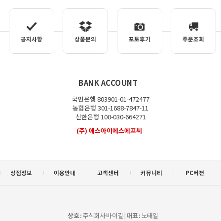
공지사항
상품문의
포토후기
주문조회
BANK ACCOUNT
국민은행 803901-01-472477
농협은행 301-1688-7847-11
신한은행 100-030-664271
(주) 에스아이에스에프씨
상점정보
이용안내
고객센터
커뮤니티
PC버젼
상호 :
주식회사 바이길 |
대표 :
노태일