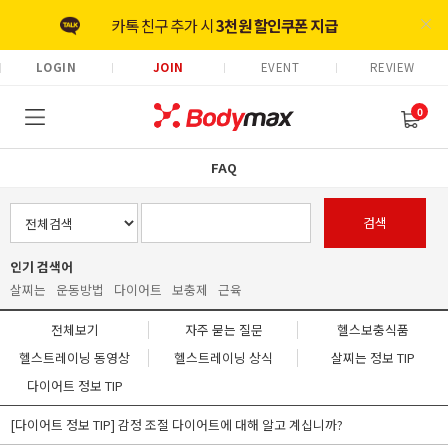
카톡 친구 추가 시
3천원 할인쿠폰 지급
LOGIN
JOIN
EVENT
REVIEW
리뷰 작성 시 최대
3천원 적립금 지급
0
회원가입 시
5천원 적립금 즉시지급
FAQ
검색
인기 검색어
살찌는
운동방법
다이어트
보충제
근육
전체보기
자주 묻는 질문
헬스보충식품
헬스트레이닝 동영상
헬스트레이닝 상식
살찌는 정보 TIP
다이어트 정보 TIP
[다이어트 정보 TIP] 감정 조절 다이어트에 대해 알고 계십니까?