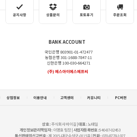
공지사항
상품문의
포토후기
주문조회
BANK ACCOUNT
국민은행 803901-01-472477
농협은행 301-1688-7847-11
신한은행 100-030-664271
(주) 에스아이에스에프씨
상점정보
이용안내
고객센터
커뮤니티
PC버젼
상호 :
주식회사 바이길 |
대표 :
노태일
개인정보관리책임자 :
이명호 팀장 |
사업자등록번호 :
540-87-02453
통신판매업신고번호 :
제 2015-대구수성구-0115호 |
전화 :
070-8778-1027