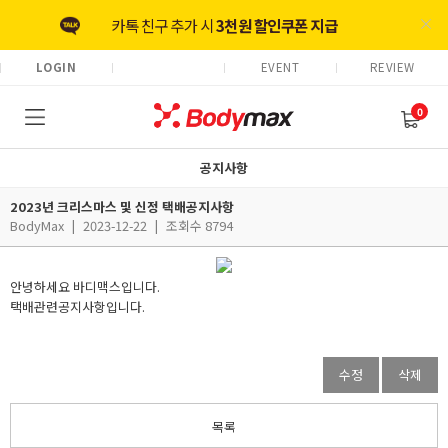
카톡 친구 추가 시
3천원 할인쿠폰 지급
LOGIN
EVENT
REVIEW
리뷰 작성 시 최대
3천원 적립금 지급
0
회원가입 시
5천원 적립금 즉시지급
공지사항
2023년 크리스마스 및 신정 택배공지사항
BodyMax
|
2023-12-22
|
조회수 8794
안녕하세요 바디맥스입니다.
택배관련공지사항입니다.
수정
삭제
목록