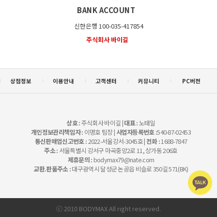
BANK ACCOUNT
신한은행 100-035-417854
주식회사 바이길
상점정보
이용안내
고객센터
커뮤니티
PC버젼
상호 :
주식회사 바이길 |
대표 :
노태일
개인정보관리책임자 :
이명호 팀장 |
사업자등록번호 :
540-87-02453
통신판매업신고번호 :
2022-서울강서-3045호 |
전화 :
1688-7847
주소 :
서울특별시 강서구 마곡중앙2로 11, 상가동 206호
제휴문의 :
bodymax79@nate.com
교환.판품주소 :
대구광역시 달성군 논공읍 비슬로 350길 571(BK)
ⓒ 2010 BODYMAX All right reserved.